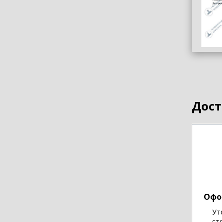
Дост
Офо
Ут
ст