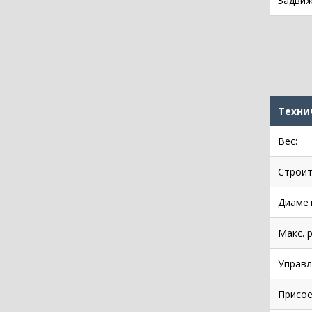
Задвиж
Техни
Вес:
Строит
Диамет
Макс. 
Управл
Присое