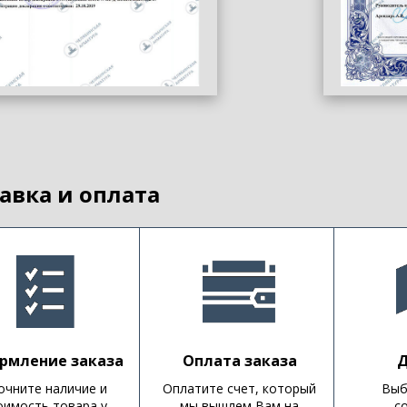
авка и оплата
рмление заказа
Оплата заказа
Д
очните наличие и
Оплатите счет, который
Выб
оимость товара у
мы вышлем Вам на
с