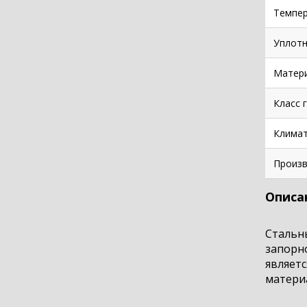
Темпер
Уплотн
Матери
Класс 
Климат
Произв
Описа
Стальн
запорн
являет
материа