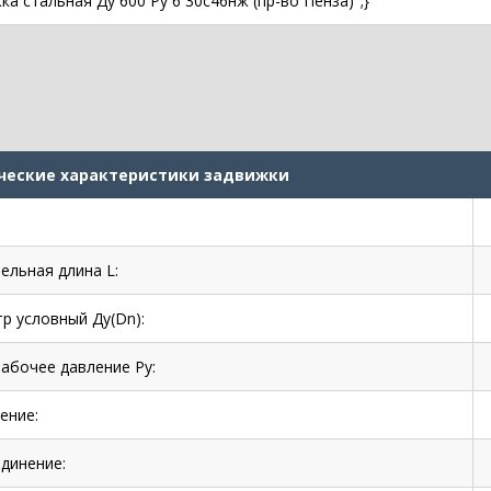
ка стальная Ду 600 Ру 6 30с46нж (пр-во Пенза)";}
ческие характеристики задвижки
ельная длина L:
р условный Ду(Dn):
рабочее давление Ру:
ение:
динение: