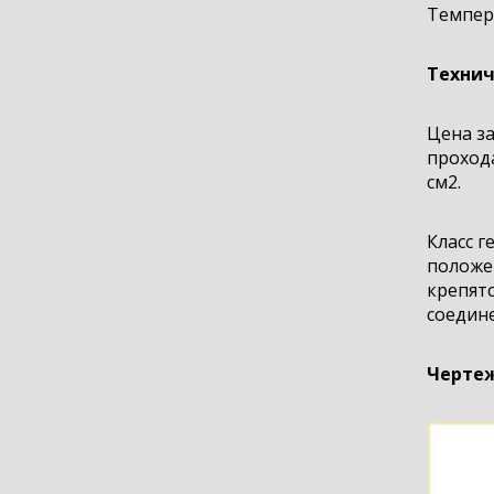
Темпера
Технич
Цена за
прохода
см2.
Класс г
положен
крепят
соедин
Чертеж