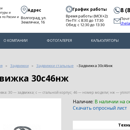
ки
График работы
8 (
Адрес
атуры и
Время работы (МСК+2):
а по России и
Волгоград, ул.
Почт
Пн-Пт: с 8:30 до 17:30
Землячки, 16
chel
Обед: с 12:30 до 13:30
О КОМПАНИИ
ФОТОГАЛЕРЕЯ
КАЛЬКУЛЯТОРЫ
ия
Задвижки
Задвижки стальные
Задвижка 30с46нж
движка 30с46нж
ка: 30 — задвижка; с — стальной корпус; 46 — номер модели; нж — упло
Наличие:
В наличии на с
Скачать опросный лист
Техн