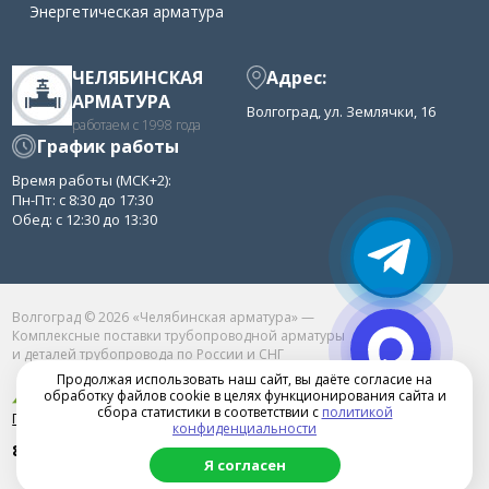
Энергетическая арматура
ЧЕЛЯБИНСКАЯ
Адрес:
АРМАТУРА
Волгоград, ул. Землячки, 16
работаем с 1998 года
График работы
Время работы (МСК+2):
Пн-Пт: с 8:30 до 17:30
Обед: с 12:30 до 13:30
Волгоград © 2026 «Челябинская арматура» —
Комплексные поставки трубопроводной арматуры
и деталей трубопровода по России и СНГ
Продолжая использовать наш сайт, вы даёте согласие на
обработку файлов cookie в целях функционирования сайта и
сбора статистики в соответствии с
политикой
Продвижение сайта в Челябинске
конфиденциальности
8 (800) 77-52-361
Я согласен
chelarm@mail.ru