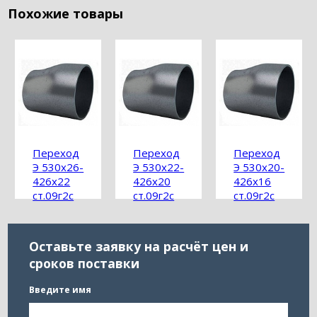
Похожие товары
Переход
Переход
Переход
Э 530х26-
Э 530х22-
Э 530х20-
426х22
426х20
426х16
ст.09г2с
ст.09г2с
ст.09г2с
ГОСТ
ГОСТ
ГОСТ
17378-
17378-
17378-
2001
2001
2001
Оставьте заявку на расчёт цен и
сроков поставки
Введите имя