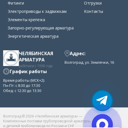
Фитинги
Отгрузки
Электроприводы к задвижкам
Контакты
Элементы крепежа
Запорно-регулирующая арматура
Энергетическая арматура
ЧЕЛЯБИНСКАЯ
Адрес:
АРМАТУРА
Волгоград, ул. Землячки, 16
работаем с 1998 года
График работы
Время работы (МСК+2):
Пн-Пт: с 8:30 до 17:30
Обед: с 12:30 до 13:30
Волгоград © 2026 «Челябинская арматура» —
Комплексные поставки трубопроводной арматуры
и деталей трубопровода по России и СНГ